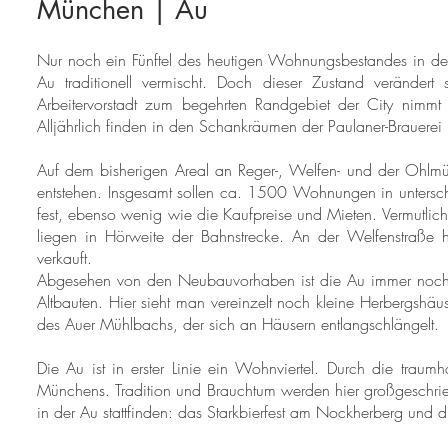
München | Au
Nur noch ein Fünftel des heutigen Wohnungsbestandes in 
Au traditionell vermischt. Doch dieser Zustand veränder
Arbeitervorstadt zum begehrten Randgebiet der City nimmt s
Alljährlich finden in den Schankräumen der Paulaner-Brauerei n
Auf dem bisherigen Areal an Reger-, Welfen- und der Ohlmülle
entstehen. Insgesamt sollen ca. 1500 Wohnungen in untersch
fest, ebenso wenig wie die Kaufpreise und Mieten. Vermutlic
liegen in Hörweite der Bahnstrecke. An der Welfenstraße h
verkauft.
Abgesehen von den Neubauvorhaben ist die Au immer noch ein
Altbauten. Hier sieht man vereinzelt noch kleine Herbergshäus
des Auer Mühlbachs, der sich an Häusern entlangschlängelt.
Die Au ist in erster Linie ein Wohnviertel. Durch die trau
Münchens. Tradition und Brauchtum werden hier großgeschrieb
in der Au stattfinden: das Starkbierfest am Nockherberg und d