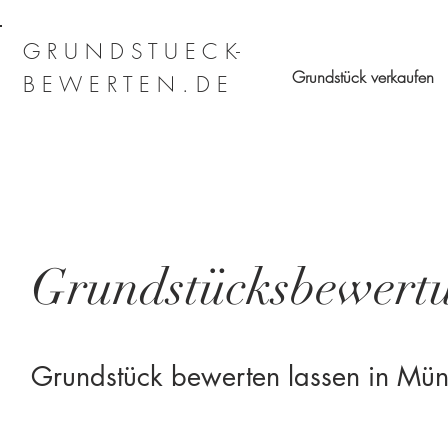
G R U N D S T U E C K-
Grundstück verkaufen
B E W E R T E N . D E
Grundstücksbewert
Grundstück bewerten lassen in Mün