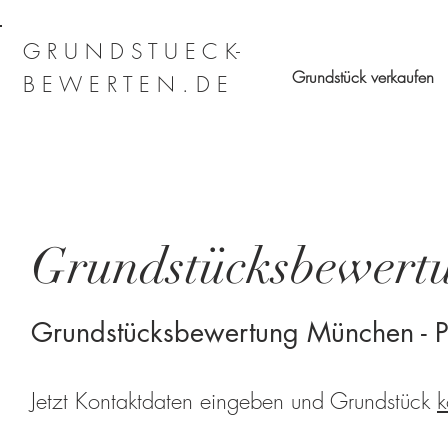
G R U N D S T U E C K-
Grundstück verkaufen
B E W E R T E N . D E
Grundstücksbewertu
Grundstücksbewertung München - P
Jetzt Kontaktdaten eingeben und Grundstück
k