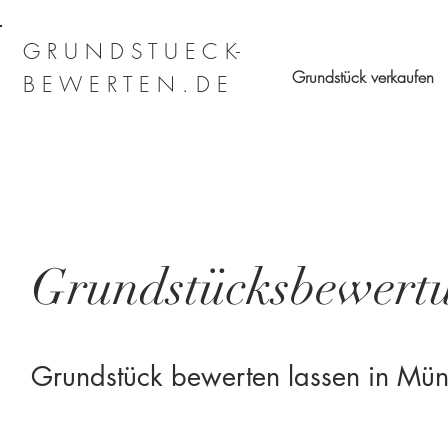
G R U N D S T U E C K-
Grundstück verkaufen
B E W E R T E N . D E
Grundstücksbewertu
Grundstück bewerten lassen in Münc