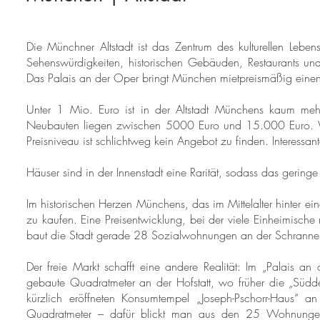
Die Münchner Altstadt ist das Zentrum des kulturellen Leben
Sehenswürdigkeiten, historischen Gebäuden, Restaurants un
Das Palais an der Oper bringt München mietpreismäßig einen 
Unter 1 Mio. Euro ist in der Altstadt Münchens kaum m
Neubauten liegen zwischen 5000 Euro und 15.000 Euro. Wob
Preisniveau ist schlichtweg kein Angebot zu finden. Interessa
Häuser sind in der Innenstadt eine Rarität, sodass das gering
Im historischen Herzen Münchens, das im Mittelalter hinter
zu kaufen. Eine Preisentwicklung, bei der viele Einheimisc
baut die Stadt gerade 28 Sozialwohnungen an der Schrannenh
Der freie Markt schafft eine andere Realität: Im „Palais
gebaute Quadratmeter an der Hofstatt, wo früher die „Südd
kürzlich eröffneten Konsumtempel „Joseph-Pschorr-Haus“ a
Quadratmeter – dafür blickt man aus den 25 Wohnungen i