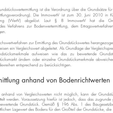
ndstückswertermittlung ist die Verordnung über die Grundsätze für 
ittlungsverordnung). Die ImmowertV ist zum 30. Juni 2010 in Kr
rdnung (WertV) abgelöst. Laut § 8 ImmowertV hat die Gru
e des Verfahrens zur Bodenwertermittlung, dem Ertragswertverfah
gen.
eichswertverfahren zur Ermittlung des Grundstückswertes herangezog
reisen ein Vergleichswert abgeleitet. Als Grundlage der Vergleichspr
ndstücksmerkmale aufweisen wie das zu bewertende Grundstü
tücksmarkt ändern oder einzelne Grundstücksmerkmale abweiche
exreihen entsprechend zu berücksichtigen.
ittlung anhand von Bodenrichtwerten
ng anhand von Vergleichswerten nicht möglich, kann der Grundstüc
telt werden. Voraussetzung hierfür ist jedoch, dass das zugrunde 
bewertende Grundstück. Gemäß § 196 Abs. 1 des Baugesetzbu
tlichen Lagewert des Bodens für den Großteil der Grundstücke, die