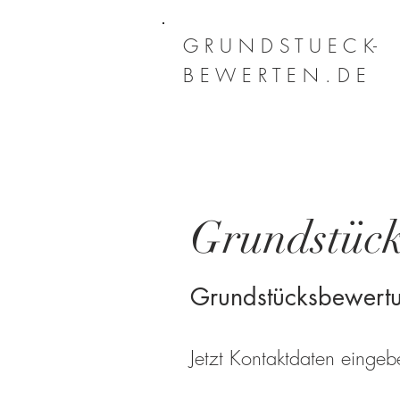
G R U N D S T U E C K-
B E W E R T E N . D E
Grundstück
Grundstücksbewert
Jetzt Kontaktdaten einge