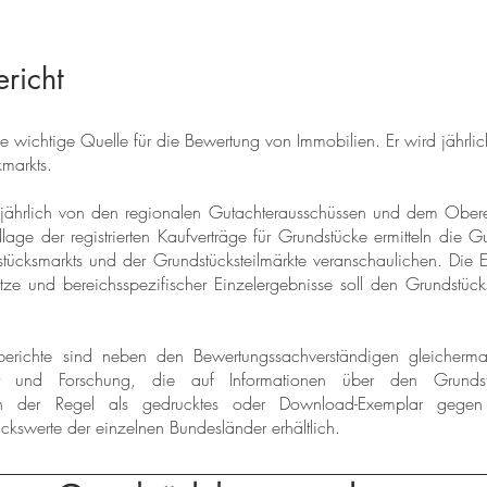
richt
ne wichtige Quelle für die Bewertung von Immobilien. Er wird jährli
markts.
 jährlich von den regionalen Gutachterausschüssen und dem Ober
ge der registrierten Kaufverträge für Grundstücke ermitteln die Gu
tücksmarkts und der Grundstücksteilmärkte veranschaulichen. Die 
e und bereichsspezifischer Einzelergebnisse soll den Grundstücks
berichte sind neben den Bewertungssachverständigen gleichermaß
t und Forschung, die auf Informationen über den Grundst
d in der Regel als gedrucktes oder Download-Exemplar geg
ckswerte der einzelnen Bundesländer erhältlich.