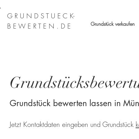
G R U N D S T U E C K-
Grundstück verkaufen
B E W E R T E N . D E
Grundstücksbewert
Grundstück bewerten lassen in Mü
Jetzt Kontaktdaten eingeben und Grundstück
k