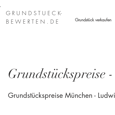
G R U N D S T U E C K-
Grundstück verkaufen
B E W E R T E N . D E
Grundstückspreise 
Grundstückspreise München - Ludwi