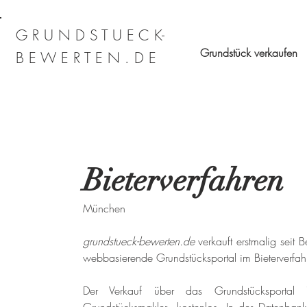
G R U N D S T U E C K-
Grundstück verkaufen
B E W E R T E N . D E
Bieterverfahren
München
grundstueck-bewerten.de
 verkauft erstmalig seit
webbasierende Grundstücksportal im Bieterverfah
Der Verkauf über das Grundstücksportal 