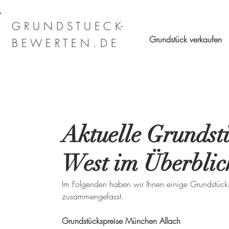
G R U N D S T U E C K-
Grundstück verkaufen
B E W E R T E N . D E
Aktuelle Grundst
West im Überblic
Im Folgenden haben wir Ihnen einige Grundstück
zusammengefasst.
Grundstückspreise München Allach 