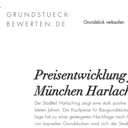
G R U N D S T U E C K-
Grundstück verkaufen
B E W E R T E N . D E
Preisentwicklung
München Harlac
Der Stadtteil Harlaching zeigt eine stark positv
letzten Jahren. Die Kaufpreise für Baugrundstü
Lage hat zu einer gesteigerten Nachfrage nach G
von baureifen Grundstücken wird sich der Stadtt